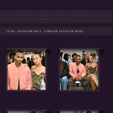
>
>
>
HOME
APARIÇÕES & EVENTOS | PUBLIC APPEARANCES
2024
13.09 - FASHION EAST, LONDON FASHION WEEK
13.09 - FASHION EAST, LONDON FASHION WEEK
78 VIEWS
70 VIEWS