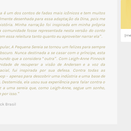
a é um dos contos de fadas mais icônicos e tem muitos
almente desenhada para essa adaptação da Dina, pois me
istória. Minha narração foi inspirada em minha própria
ha comunidade fosse representada nesta versão do conto
[me
em essa releitura tanto quanto eu aproveiter narrar ela”.
ular, A Pequena Sereia se tornou um felizes para sempre
obscuro. Nunca destinada a se casar com o príncipe, esta
undo que a considera “outra”. Com Leigh-Anne Pinnock
nidade de recuperar a visão de Andersen e a voz da
cial, fui inspirada por sua defesa. Contra todas as
 pop – apenas para descobrir uma indústria e uma base de
 Destemida, ela usou sua experiência para falar contra o
z a uma sereia que, como Leigh-Anne, segue um sonho,
 por isso.”
ck Brasil