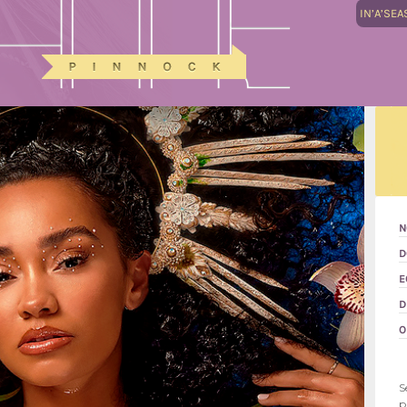
IN’A’SEA
N
D
E
D
O
S
p