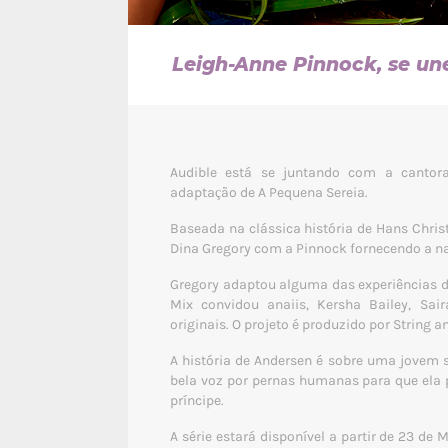
Leigh-Anne Pinnock, se une
Audible está se juntando com a cantor
adaptação de A Pequena Sereia.
Baseada na clássica história de Hans Christ
Dina Gregory com a Pinnock fornecendo a na
Gregory adaptou alguma das experiências da 
Mix convidou anaiis, Kersha Bailey, Sa
originais. O projeto é produzido por String a
A história de Andersen é sobre uma jovem 
bela voz por pernas humanas para que ela 
príncipe.
A série estará disponível a partir de 23 d