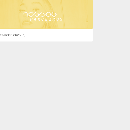
taslider id="21"]