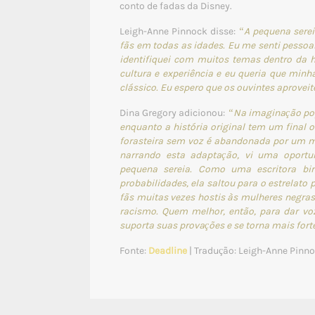
conto de fadas da Disney.
Leigh-Anne Pinnock disse:
“A pequena serei
fãs em todas as idades. Eu me senti pesso
identifiquei com muitos temas dentro da h
cultura e experiência e eu queria que min
clássico. Eu espero que os ouvintes aproveit
Dina Gregory adicionou:
“Na imaginação pop
enquanto a história original tem um final 
forasteira sem voz é abandonada por um m
narrando esta adaptação, vi uma oportu
pequena sereia. Como uma escritora bira
probabilidades, ela saltou para o estrelato
fãs muitas vezes hostis às mulheres negras.
racismo. Quem melhor, então, para dar vo
suporta suas provações e se torna mais forte
Fonte:
Deadline
| Tradução: Leigh-Anne Pinno