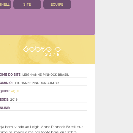
SHELL
SITE
EQUIPE
OME DO SITE:
LEIGH-ANNE PINNOCK BRASIL
OMÍNIO:
LEIGHANNEPINNOCK.COM.BR
QUIPE:
AQUI
ESDE:
2019
NLINE:
eja bem-vindo ao Leigh-Anne Pinnock Brasil, sua
rimeira, maior e melhor fonte brasileira sobre