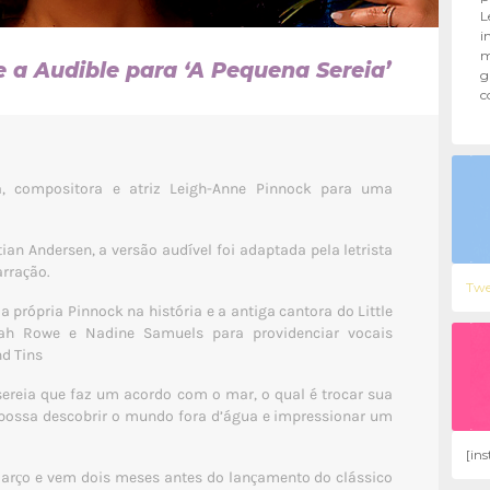
L
i
m
 a Audible para ‘A Pequena Sereia’
g
c
a, compositora e atriz Leigh-Anne Pinnock para uma
ian Andersen, a versão audível foi adaptada pela letrista
rração.
Twe
própria Pinnock na história e a antiga cantora do Little
irah Rowe e Nadine Samuels para providenciar vocais
nd Tins
sereia que faz um acordo com o mar, o qual é trocar sua
possa descobrir o mundo fora d’água e impressionar um
[in
e Março e vem dois meses antes do lançamento do clássico