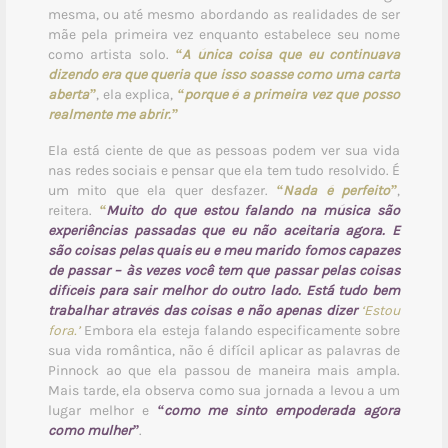
mesma, ou até mesmo abordando as realidades de ser
mãe pela primeira vez enquanto estabelece seu nome
como artista solo.
“A única coisa que eu continuava
dizendo era que queria que isso soasse como uma carta
aberta”
, ela explica,
“porque é a primeira vez que posso
realmente me abrir.”
Ela está ciente de que as pessoas podem ver sua vida
nas redes sociais e pensar que ela tem tudo resolvido. É
um mito que ela quer desfazer.
“Nada é perfeito”
,
reitera.
“
Muito do que estou falando na música são
experiências passadas que eu não aceitaria agora. E
são coisas pelas quais eu e meu marido fomos capazes
de passar – às vezes você tem que passar pelas coisas
difíceis para sair melhor do outro lado. Está tudo bem
trabalhar através das coisas e não apenas dizer
‘Estou
fora.’
Embora ela esteja falando especificamente sobre
sua vida romântica, não é difícil aplicar as palavras de
Pinnock ao que ela passou de maneira mais ampla.
Mais tarde, ela observa como sua jornada a levou a um
lugar melhor e
“como me sinto empoderada agora
como mulher”
.