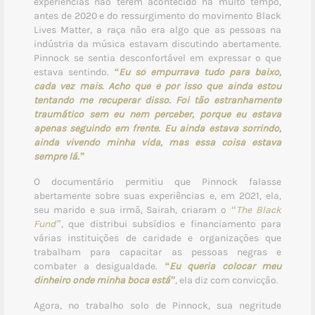
experiências não terem acontecido há muito tempo,
antes de 2020 e do ressurgimento do movimento Black
Lives Matter, a raça não era algo que as pessoas na
indústria da música estavam discutindo abertamente.
Pinnock se sentia desconfortável em expressar o que
estava sentindo.
“Eu só empurrava tudo para baixo,
cada vez mais. Acho que é por isso que ainda estou
tentando me recuperar disso. Foi tão estranhamente
traumático sem eu nem perceber, porque eu estava
apenas seguindo em frente. Eu ainda estava sorrindo,
ainda vivendo minha vida, mas essa coisa estava
sempre lá.”
O documentário permitiu que Pinnock falasse
abertamente sobre suas experiências e, em 2021, ela,
seu marido e sua irmã, Sairah, criaram o
“The Black
Fund”
, que distribui subsídios e financiamento para
várias instituições de caridade e organizações que
trabalham para capacitar as pessoas negras e
combater a desigualdade.
“Eu queria colocar meu
dinheiro onde minha boca está”
, ela diz com convicção.
Agora, no trabalho solo de Pinnock, sua negritude