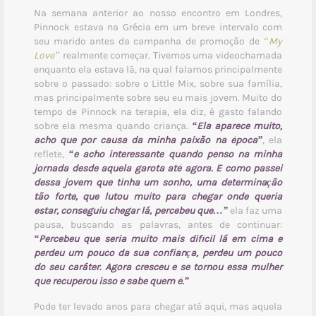
Na semana anterior ao nosso encontro em Londres,
Pinnock estava na Grécia em um breve intervalo com
seu marido antes da campanha de promoção de
“My
Love”
realmente começar. Tivemos uma videochamada
enquanto ela estava lá, na qual falamos principalmente
sobre o passado: sobre o Little Mix, sobre sua família,
mas principalmente sobre seu eu mais jovem. Muito do
tempo de Pinnock na terapia, ela diz, é gasto falando
sobre ela mesma quando criança.
“Ela aparece muito,
acho que por causa da minha paixão na época”
, ela
reflete,
“e acho interessante quando penso na minha
jornada desde aquela garota até agora. E como passei
dessa jovem que tinha um sonho, uma determinação
tão forte, que lutou muito para chegar onde queria
estar, conseguiu chegar lá, percebeu que…”
ela faz uma
pausa, buscando as palavras, antes de continuar:
“Percebeu que seria muito mais difícil lá em cima e
perdeu um pouco da sua confiança, perdeu um pouco
do seu caráter. Agora cresceu e se tornou essa mulher
que recuperou isso e sabe quem é.”
Pode ter levado anos para chegar até aqui, mas aquela