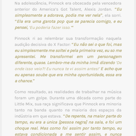
Na adolescência, Pinnock era obcecada pela vencedora
anterior do America’s Got Talent, Alexis Jordan.
“Eu
simplesmente a adorava, podia me ver nela”
, ela sorri.
“Ela era uma garota pop que se parecia comigo, e eu
pensei,
‘Eu poderia fazer isso.’
“
Pinnock ri ao relembrar sua transformação naquela
audição decisiva do X Factor:
“Eu não sei o que foi, mas
eu simplesmente me soltei e pela primeira vez, eu só me
apresentei. Me transformei em um personagem
diferente, quase. Lembro-me da minha irmã dizendo
‘De
onde isso veio?! Eu nunca te vi assim antes!’
E acho que
eu apenas soube que era minha oportunidade, essa era
a chance.”
Como resultado, as realidades de trabalhar na música
foram um golpe. Durante uma década como parte do
Little Mix, sua raça significava que Pinnock era minoria
tanto na banda quanto na maioria dos espaços da
indústria em que estava.
“De repente, na maior parte do
tempo, eu era a única [pessoa negra] na sala, e foi um
choque real. Mas como foi assim por tanto tempo, eu
estava condicionada a me sentir assim, e nunca