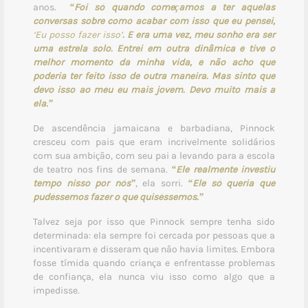
anos.
“Foi só quando começamos a ter aquelas
conversas sobre como acabar com isso que eu pensei,
‘Eu posso fazer isso’
. E era uma vez, meu sonho era ser
uma estrela solo. Entrei em outra dinâmica e tive o
melhor momento da minha vida, e não acho que
poderia ter feito isso de outra maneira. Mas sinto que
devo isso ao meu eu mais jovem. Devo muito mais a
ela.”
De ascendência jamaicana e barbadiana, Pinnock
cresceu com pais que eram incrivelmente solidários
com sua ambição, com seu pai a levando para a escola
de teatro nos fins de semana.
“Ele realmente investiu
tempo nisso por nós”
, ela sorri.
“Ele só queria que
pudéssemos fazer o que quiséssemos.”
Talvez seja por isso que Pinnock sempre tenha sido
determinada: ela sempre foi cercada por pessoas que a
incentivaram e disseram que não havia limites. Embora
fosse tímida quando criança e enfrentasse problemas
de confiança, ela nunca viu isso como algo que a
impedisse.