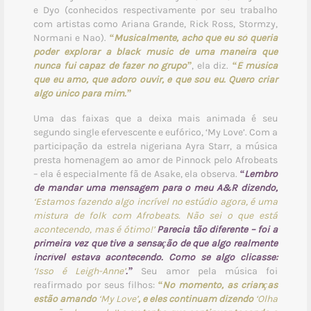
e Dyo (conhecidos respectivamente por seu trabalho
com artistas como Ariana Grande, Rick Ross, Stormzy,
Normani e Nao).
“Musicalmente, acho que eu só queria
poder explorar a black music de uma maneira que
nunca fui capaz de fazer no grupo”
, ela diz.
“É música
que eu amo, que adoro ouvir, e que sou eu. Quero criar
algo único para mim.”
Uma das faixas que a deixa mais animada é seu
segundo single efervescente e eufórico, ‘My Love’. Com a
participação da estrela nigeriana Ayra Starr, a música
presta homenagem ao amor de Pinnock pelo Afrobeats
– ela é especialmente fã de Asake, ela observa.
“Lembro
de mandar uma mensagem para o meu A&R dizendo,
‘Estamos fazendo algo incrível no estúdio agora, é uma
mistura de folk com Afrobeats. Não sei o que está
acontecendo, mas é ótimo!’
Parecia tão diferente – foi a
primeira vez que tive a sensação de que algo realmente
incrível estava acontecendo. Como se algo clicasse:
‘Isso é Leigh-Anne’
.”
Seu amor pela música foi
reafirmado por seus filhos:
“No momento, as crianças
estão amando
‘My Love’
, e eles continuam dizendo
‘Olha