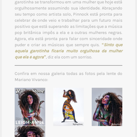
garotinha se transformou em uma mulher que hoje está
orgulhosamente assumindo sua identidade. Abraçando
seu tempo como artista solo, Pinnock está pronta para
celebrar de onde veio e trabalhar para um futuro mais
positivo que está superando as limitações que a música
pop britânica impôs a ela e a outras mulheres negras.
Agora, ela está pronta para falar com sinceridade onde
puder e criar as músicas que sempre quis.
“Sinto que
aquela garotinha ficaria muito orgulhosa da mulher
que ela é agora”
, diz ela com um sorriso.
Confira em nossa galeria todas as fotos pela lente do
Mariano Vivanco: