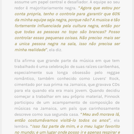
assume um papel central e desafiador. A equipe ao seu
redor é majoritariamente negra.
“Agora que estou por
conta própria, tenho o controle para garantir que 60%
da minha equipe seja negra, porque não? A música é tão
fortemente influenciada pela cultura negra, então por
que todas as pessoas no topo são brancas? Posso
controlar essas pequenas coisas. Não preciso mais ser
a única pessoa negra na sala, isso não precisa ser
minha realidade”
, ela diz.
Ela afirma que grande parte da música em que tem
trabalhado é uma celebração de suas raízes caribenhas,
especialmente sua longa obsessão pelo reggae
romântico, também conhecido como Lovers’ Rock,
cimentado por sua prima na Jamaica, que gravava CDs
para ela quando ela era mais jovem. Quando decidiu
começar a trabalhar em seu próprio material, Pinnock
participou de um acampamento de composição de
músicas na Jamaica, um país que carinhosamente
descreve como sua segunda casa.
“Meu avô morava lá,
então costumávamos visitá-lo todos os anos”
, ela
lembra.
“Isso faz parte de mim, é o meu lugar favorito
no mundo; é um lugar onde posso ir e apenas respirar e