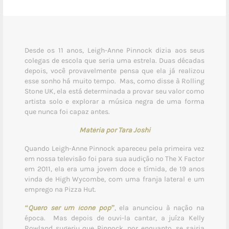
Desde os 11 anos, Leigh-Anne Pinnock dizia aos seus
colegas de escola que seria uma estrela. Duas décadas
depois, você provavelmente pensa que ela já realizou
esse sonho há muito tempo. Mas, como disse à Rolling
Stone UK, ela está determinada a provar seu valor como
artista solo e explorar a música negra de uma forma
que nunca foi capaz antes.
Matéria por Tara Joshi
Quando Leigh-Anne Pinnock apareceu pela primeira vez
em nossa televisão foi para sua audição no The X Factor
em 2011, ela era uma jovem doce e tímida, de 19 anos
vinda de High Wycombe, com uma franja lateral e um
emprego na Pizza Hut.
“Quero ser um ícone pop”
, ela anunciou à nação na
época. Mas depois de ouvi-la cantar, a juíza Kelly
Rowland sugeriu que Pinnock, por enquanto, se sairia