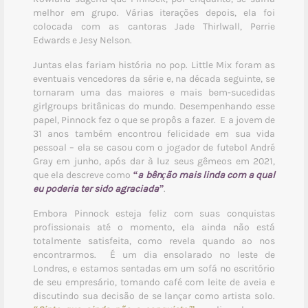
melhor em grupo. Várias iterações depois, ela foi
colocada com as cantoras Jade Thirlwall, Perrie
Edwards e Jesy Nelson.
Juntas elas fariam história no pop. Little Mix foram as
eventuais vencedores da série e, na década seguinte, se
tornaram uma das maiores e mais bem-sucedidas
girlgroups britânicas do mundo. Desempenhando esse
papel, Pinnock fez o que se propôs a fazer. E a jovem de
31 anos também encontrou felicidade em sua vida
pessoal – ela se casou com o jogador de futebol André
Gray em junho, após dar à luz seus gêmeos em 2021,
que ela descreve como
“a bênção mais linda com a qual
eu poderia ter sido agraciada”
.
Embora Pinnock esteja feliz com suas conquistas
profissionais até o momento, ela ainda não está
totalmente satisfeita, como revela quando ao nos
encontrarmos. É um dia ensolarado no leste de
Londres, e estamos sentadas em um sofá no escritório
de seu empresário, tomando café com leite de aveia e
discutindo sua decisão de se lançar como artista solo.