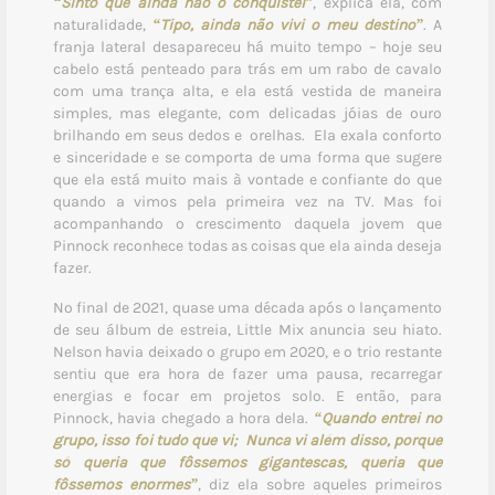
“Sinto que ainda não o conquistei”
, explica ela, com
naturalidade,
“Tipo, ainda não vivi o meu destino”
. A
franja lateral desapareceu há muito tempo – hoje seu
cabelo está penteado para trás em um rabo de cavalo
com uma trança alta, e ela está vestida de maneira
simples, mas elegante, com delicadas jóias de ouro
brilhando em seus dedos e orelhas. Ela exala conforto
e sinceridade e se comporta de uma forma que sugere
que ela está muito mais à vontade e confiante do que
quando a vimos pela primeira vez na TV. Mas foi
acompanhando o crescimento daquela jovem que
Pinnock reconhece todas as coisas que ela ainda deseja
fazer.
No final de 2021, quase uma década após o lançamento
de seu álbum de estreia, Little Mix anuncia seu hiato.
Nelson havia deixado o grupo em 2020, e o trio restante
sentiu que era hora de fazer uma pausa, recarregar
energias e focar em projetos solo. E então, para
Pinnock, havia chegado a hora dela.
“Quando entrei no
grupo, isso foi tudo que vi; Nunca vi além disso, porque
só queria que fôssemos gigantescas, queria que
fôssemos enormes”
, diz ela sobre aqueles primeiros