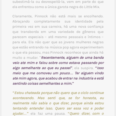
subestimá-la ou desrespeitá-la, vem em parte do que
ela enfrentou como a única garota negra do Little Mix.
Claramente, Pinnock não está mais se encolhendo.
Abraçando completamente sua identidade pela
primeira vez em sua carreira, há uma nova confiança
que transborda em uma variedade de gêneros que
parecem especiais – até mesmo pessoais e íntimos –
para ela. Ela não quer que as jovens mulheres negras
que estão entrando na música pop agora experimentem
o que ela passou, mas Pinnock reconhece que ainda há
muito a mudar. “
Recentemente, alguém de uma banda
veio até mim e falou sobre como estava passando por
algo semelhante ao que eu passei”
, ela suspira.
“Isso
meio que me comoveu um pouco… Ter alguém vindo
até mim agora, que acabou de entrar na indústria e está
sentindo coisas semelhantes a mim.”
“Estou chateada porque não quero que o ciclo continue
acontecendo. Mas senti que, se for honesta, eu
realmente não sabia o que dizer, porque ainda estou
tentando entender isso. Quero ser essa voz e poder
ajudar…”
ela faz uma pausa.
“Quero dizer, com o