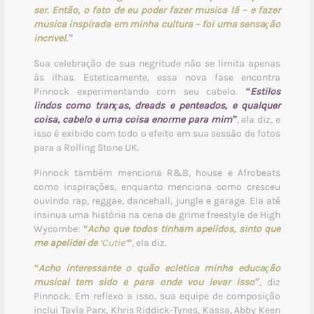
ser. Então, o fato de eu poder fazer música lá – e fazer
música inspirada em minha cultura – foi uma sensação
incrível.”
Sua celebração de sua negritude não se limita apenas
às ilhas. Esteticamente, essa nova fase encontra
Pinnock experimentando com seu cabelo.
“Estilos
lindos como tranças, dreads e penteados, e qualquer
coisa, cabelo é uma coisa enorme para mim”
, ela diz, e
isso é exibido com todo o efeito em sua sessão de fotos
para a Rolling Stone UK.
Pinnock também menciona R&B, house e Afrobeats
como inspirações, enquanto menciona como cresceu
ouvindo rap, reggae, dancehall, jungle e garage. Ela até
insinua uma história na cena de grime freestyle de High
Wycombe:
“Acho que todos tinham apelidos, sinto que
me apelidei de
‘Cutie’
“
, ela diz.
“Acho interessante o quão eclética minha educação
musical tem sido e para onde vou levar isso”
, diz
Pinnock. Em reflexo a isso, sua equipe de composição
inclui Tayla Parx, Khris Riddick-Tynes, Kassa, Abby Keen