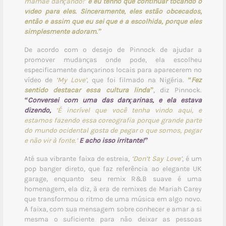
mamãe dançando!’
e eu tenho que continuar tocando o
vídeo para eles. Sinceramente, eles estão obcecados,
então é assim que eu sei que é a escolhida, porque eles
simplesmente adoram.”
De acordo com o desejo de Pinnock de ajudar a
promover mudanças onde pode, ela escolheu
especificamente dançarinos locais para aparecerem no
vídeo de
‘My Love’
, que foi filmado na Nigéria.
“Fez
sentido destacar essa cultura linda”
, diz Pinnock.
“Conversei com uma das dançarinas, e ela estava
dizendo,
‘É incrível que você tenha vindo aqui, e
estamos fazendo essa coreografia porque grande parte
do mundo ocidental gosta de pegar o que somos, pegar
e não vir à fonte.’
E acho isso irritante!”
Até sua vibrante faixa de estreia,
‘Don’t Say Love’
, é um
pop banger direto, que faz referência ao elegante UK
garage, enquanto seu remix R&B suave é uma
homenagem, ela diz, à era de remixes de Mariah Carey
que transformou o ritmo de uma música em algo novo.
A faixa, com sua mensagem sobre conhecer e amar a si
mesma o suficiente para não deixar as pessoas