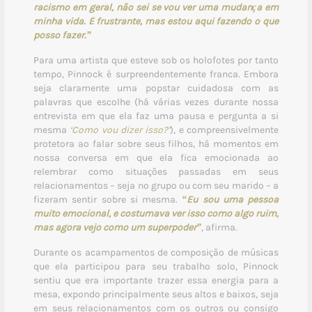
racismo em geral, não sei se vou ver uma mudança em
minha vida. É frustrante, mas estou aqui fazendo o que
posso fazer.”
Para uma artista que esteve sob os holofotes por tanto
tempo, Pinnock é surpreendentemente franca. Embora
seja claramente uma popstar cuidadosa com as
palavras que escolhe (há várias vezes durante nossa
entrevista em que ela faz uma pausa e pergunta a si
mesma
‘Como vou dizer isso?’
), e compreensivelmente
protetora ao falar sobre seus filhos, há momentos em
nossa conversa em que ela fica emocionada ao
relembrar como situações passadas em seus
relacionamentos – seja no grupo ou com seu marido – a
fizeram sentir sobre si mesma.
“Eu sou uma pessoa
muito emocional, e costumava ver isso como algo ruim,
mas agora vejo como um superpoder”
, afirma.
Durante os acampamentos de composição de músicas
que ela participou para seu trabalho solo, Pinnock
sentiu que era importante trazer essa energia para a
mesa, expondo principalmente seus altos e baixos, seja
em seus relacionamentos com os outros ou consigo