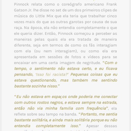
Pinnock relata como o coreógrafo americano Frank
Gatson Jr. lhe disse no set de um dos primeiros clipes de
música do Little Mix que ela teria que trabalhar cinco
vezes mais do que as outras garotas por causa de sua
raça. Na época, ela não entendia completamente o que
ele queria dizer. Então, Pinnock começou a perceber as
maneiras pelas quais ela era tratada de maneira
diferente, seja em termos de como os fãs interagiam
com ela (ou nem interagiam), ou como ela era
apresentada em sessões de fotos e vídeos para se
encaixar em uma certa imagem de negritude.
“Com o
tempo, o sentimento não estava certo, e eu ficava
pensando,
‘Isso foi racista?’
Pequenas coisas que eu
estava questionando, mas também me sentindo
bastante sozinha nisso.”
“Eu não estava em espaços onde poderia me conectar
com outros rostos negros, e estava sempre na estrada,
então não via minha família com frequência”
, ela
reflete sobre seu tempo na banda.
“Portanto, me sentia
bastante solitária, e ainda mais solitária porque eu não
entendia completamente isso.”
Apesar dessas