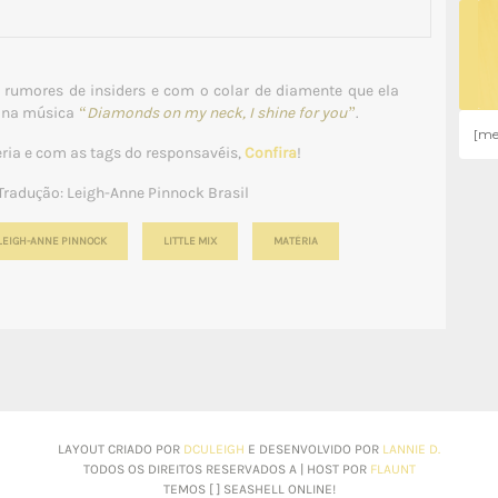
 rumores de insiders e com o colar de diamente que ela
o na música
“Diamonds on my neck, I shine for you”
.
[me
ria e com as tags do responsavéis,
Confira
!
Tradução: Leigh-Anne Pinnock Brasil
LEIGH-ANNE PINNOCK
LITTLE MIX
MATÉRIA
LAYOUT CRIADO POR
DCULEIGH
E DESENVOLVIDO POR
LANNIE D.
TODOS OS DIREITOS RESERVADOS A | HOST POR
FLAUNT
TEMOS [
] SEASHELL ONLINE!