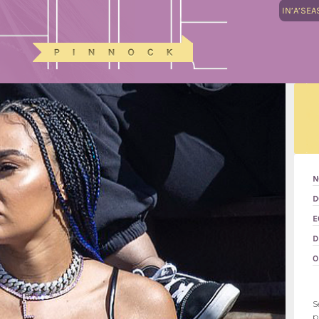
IN’A’SEA
N
D
E
D
O
S
p