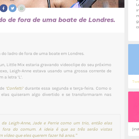
L
i
m
do de fora de uma boate de Londres.
g
c
da do ladro de fora de uma boate em Londres.
, Little Mix estaria gravando videoclipe do seu próximo
oxo, Leigh-Anne estava usando uma grossa corrente de
 a letra ‘L’.
Twe
 de
‘Confetti’
durante essa segunda e terça-feira. Como o
 elas quiseram algo divertido e se transformaram nas
 da Leigh-Anne, Jade e Perrie como um trio, então elas
[in
e fora do comum. A ideia é que as três serão vistas
m vídeo que eles querem fazer há anos.”