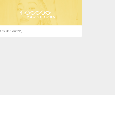
taslider id="21"]