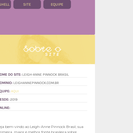
SHELL
SITE
EQUIPE
OME DO SITE:
LEIGH-ANNE PINNOCK BRASIL
OMÍNIO:
LEIGHANNEPINNOCK.COM.BR
QUIPE:
AQUI
ESDE:
2019
NLINE:
eja bem-vindo ao Leigh-Anne Pinnock Brasil, sua
rimeira, maior e melhor fonte brasileira sobre