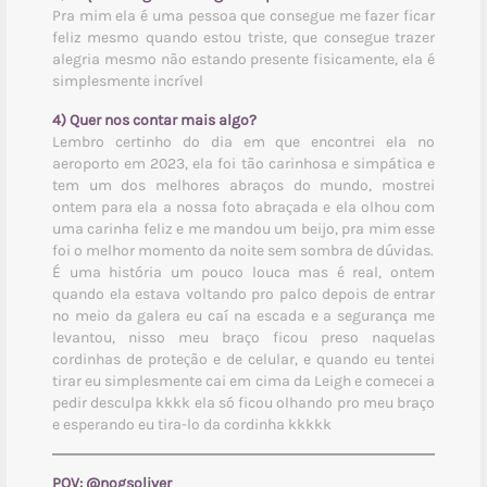
Pra mim ela é uma pessoa que consegue me fazer ficar
feliz mesmo quando estou triste, que consegue trazer
alegria mesmo não estando presente fisicamente, ela é
simplesmente incrível
4) Quer nos contar mais algo?
Lembro certinho do dia em que encontrei ela no
aeroporto em 2023, ela foi tão carinhosa e simpática e
tem um dos melhores abraços do mundo, mostrei
ontem para ela a nossa foto abraçada e ela olhou com
uma carinha feliz e me mandou um beijo, pra mim esse
foi o melhor momento da noite sem sombra de dúvidas.
É uma história um pouco louca mas é real, ontem
quando ela estava voltando pro palco depois de entrar
no meio da galera eu caí na escada e a segurança me
levantou, nisso meu braço ficou preso naquelas
cordinhas de proteção e de celular, e quando eu tentei
tirar eu simplesmente cai em cima da Leigh e comecei a
pedir desculpa kkkk ela só ficou olhando pro meu braço
e esperando eu tira-lo da cordinha kkkkk
POV:
@nogsoliver