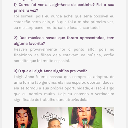
1) Como foi ver a Leigh-Anne de pertinho? Foi a sua
primeira vez?
Foi surreal, pois eu nunca achei que seria possível eu
estar tão perto dela, e já que foi a minha primeira vez,
eu me surpreendi muito, sai do local encantado!
2) Das músicas novas que foram apresentadas, tem
alguma favorita?
Heaven provavelmente foi o ponto alto, pois no
finalzinho as filhas dela estavam na música, então
acredito que foi muito especial.
3) O que a Leigh-Anne significa pra você?
Leigh Anne é uma pessoa que sempre se adaptou de
uma forma tão genuína, ela não esperou oportunidades,
ela se tornou a sua própria oportunidade, e isso é algo
que eu admiro muito. Hoje eu entendo o verdadeiro
significado de trabalho duro através dela!