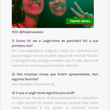
POV:
@freaknowless
1) Como foi ver a Leigh-Anne de pertinho? Foi a sua
primeira vez?
Foi uma experiência mágica e irreal, foi a primeira vez
que consegui ver ela de perto depois de mais de 10 anos
e até agora não consigo acreditar que foi real, depois de
realizar um sonho que parecia tão distante
2) Das músicas novas que foram apresentadas, tem
alguma favorita?
Sim, Goodbye, Goodnorning
3) O que a Leigh-Anne significa pra você?
Muita coisa! Desde os 12 anos acompanho a Little Mix e
a Leigh sempre foi minha favorita, sempre teve meus
solos favoritos e me ajudou a construir minha