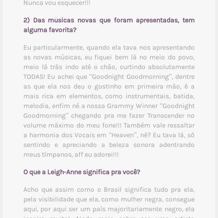
Nunca vou esquecer!!!
2) Das músicas novas que foram apresentadas, tem
alguma favorita?
Eu particularmente, quando ela tava nos apresentando
as novas músicas, eu fiquei bem lá no meio do povo,
meio lá trás indo até o chão, curtindo absolutamente
TODAS! Eu achei que “Goodnight Goodmorning”, dentre
as que ela nos deu o gostinho em primeira mão, é a
mais rica em elementos, como instrumentais, batida,
melodia, enfim né a nossa Grammy Winner “Goodnight
Goodmorning” chegando pra me fazer Transcender no
volume máximo do meu fone!!! Também vale ressaltar
a harmonia dos Vocais em “Heaven”, né? Eu tava lá, só
sentindo e apreciando a beleza sonora adentrando
meus tímpanos, aff eu adorei!!!
O que a Leigh-Anne significa pra você?
Acho que assim como o Brasil significa tudo pra ela,
pela visibilidade que ela, como mulher negra, consegue
aqui, por aqui ser um país majoritariamente negro, ela