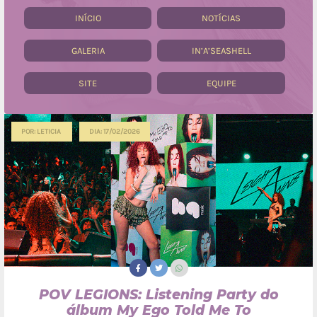
INÍCIO
NOTÍCIAS
GALERIA
IN’A’SEASHELL
SITE
EQUIPE
POR: LETICIA
DIA: 17/02/2026
POV LEGIONS: Listening Party do
álbum My Ego Told Me To