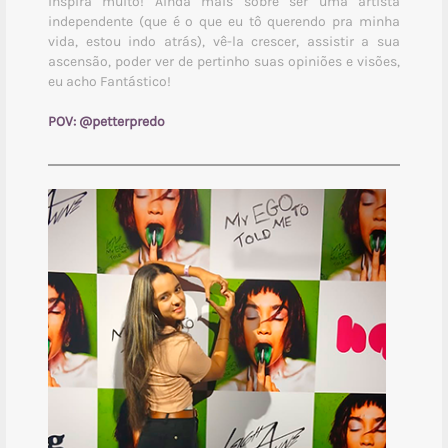
inspira muito! Ainda mais sobre ser uma artista
independente (que é o que eu tô querendo pra minha
vida, estou indo atrás), vê-la crescer, assistir a sua
ascensão, poder ver de pertinho suas opiniões e visões,
eu acho Fantástico!
POV:
@petterpredo