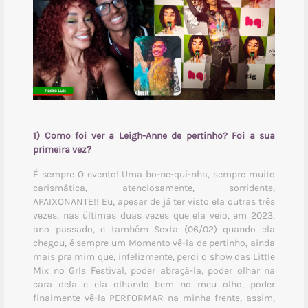
1) Como foi ver a Leigh-Anne de pertinho? Foi a sua
primeira vez?
É sempre O evento! Uma bo-ne-qui-nha, sempre muito
carismática, atenciosamente, sorridente,
APAIXONANTE!! Eu, apesar de já ter visto ela outras três
vezes, nas últimas duas vezes que ela veio, em 2023,
ano passado, e também Sexta (06/02) quando ela
chegou, é sempre um Momento vê-la de pertinho, ainda
mais pra mim que, infelizmente, perdi o show das Little
Mix no Grls Festival, poder abraçá-la, poder olhar na
cara dela e ela olhando bem no meu olho, poder
finalmente vê-la PERFORMAR na minha frente, assim,