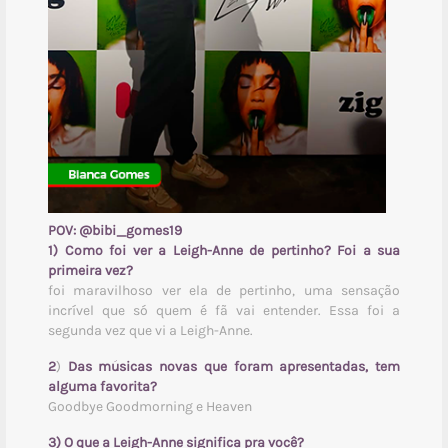
POV:
@bibi_gomes19
1) Como foi ver a Leigh-Anne de pertinho? Foi a sua
primeira vez?
foi maravilhoso ver ela de pertinho, uma sensação
incrível que só quem é fã vai entender. Essa foi a
segunda vez que vi a Leigh-Anne.
2
)
Das músicas novas que foram apresentadas, tem
alguma favorita?
Goodbye Goodmorning e Heaven
3) O que a Leigh-Anne significa pra você?