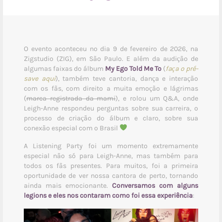
O evento aconteceu no dia 9 de fevereiro de 2026, na
Zigstudio (ZIG), em São Paulo. E além da audição de
algumas faixas do álbum
My Ego Told Me To
(
faça o pré-
save aqui
), também teve cantoria, dança e interação
com os fãs, com direito a muita emoção e lágrimas
(
marca registrada da mami
), e rolou um Q&A, onde
Leigh-Anne respondeu perguntas sobre sua carreira, o
processo de criação do álbum e claro, sobre sua
conexão especial com o Brasil
A Listening Party foi um momento extremamente
especial não só para Leigh-Anne, mas também para
todos os fãs presentes. Para muitos, foi a primeira
oportunidade de ver nossa cantora de perto, tornando
ainda mais emocionante.
Conversamos com alguns
legions e eles nos contaram como foi essa experiência
: