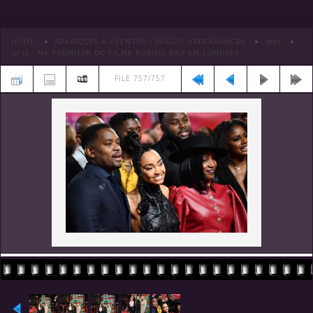
>
>
>
HOME
APARIÇÕES & EVENTOS | PUBLIC APPEARANCES
2021
30.11 - NA PREMIERE DO FILME BOXING DAY EM LONDRES
FILE 757/757