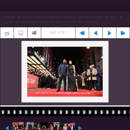
>
>
>
HOME
APARIÇÕES & EVENTOS | PUBLIC APPEARANCES
2021
30.11 - NA PREMIERE DO FILME BOXING DAY EM LONDRES
FILE 5/757