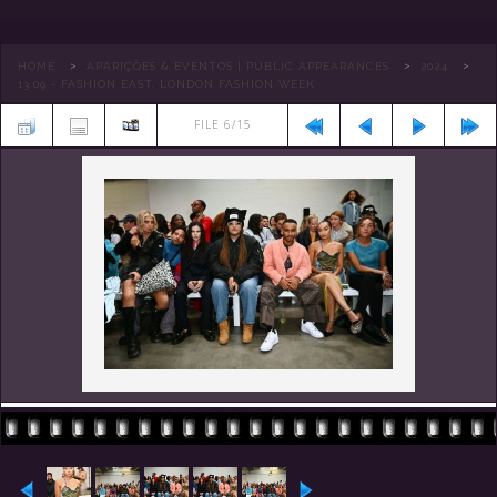
>
>
>
HOME
APARIÇÕES & EVENTOS | PUBLIC APPEARANCES
2024
13.09 - FASHION EAST, LONDON FASHION WEEK
FILE 6/15