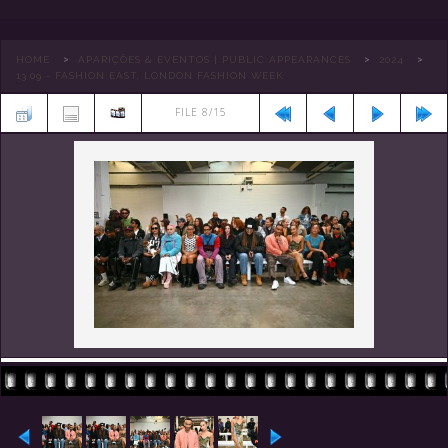
>
>
>
HOME
APARIÇÕES & EVENTOS | PUBLIC APPEARANCES
2024
13.09 - FASHION EAST, LONDON FASHION WEEK
FILE 8/15