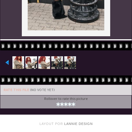
RATE THIS FILE
(NO VOTE YET)
Rollover to rate this picture
LAYOUT POR
LANNIE DESIGN