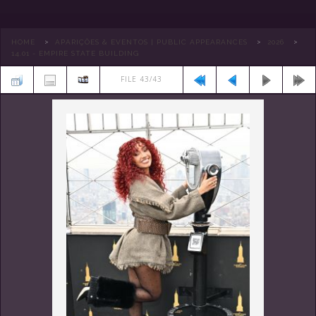
>
>
>
HOME
APARIÇÕES & EVENTOS | PUBLIC APPEARANCES
2026
14.01 - EMPIRE STATE BUILDING
FILE 43/43