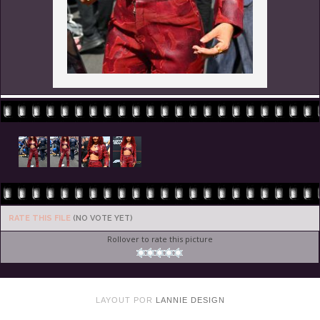
RATE THIS FILE
(NO VOTE YET)
Rollover to rate this picture
LAYOUT POR
LANNIE DESIGN