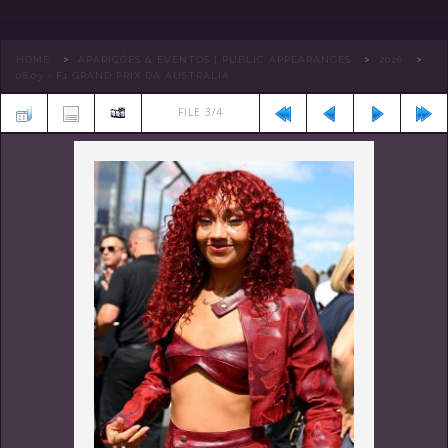
>
>
>
HOME
APARIÇÕES & EVENTOS | PUBLIC APPEARANCES
2026
08.03 - F1 GRAND PRIX DA AUSTRÁLIA
FILE 3/4