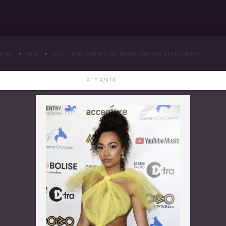
>
>
NCES
2021
05.12 - RED CARPET DO MOBO AWARDS EM LONDRES
FILE 8/918