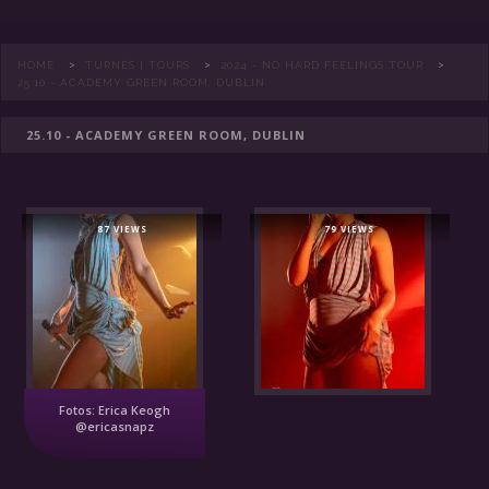
>
>
>
HOME
TURNÊS | TOURS
2024 - NO HARD FEELINGS TOUR
25.10 - ACADEMY GREEN ROOM, DUBLIN
25.10 - ACADEMY GREEN ROOM, DUBLIN
87 VIEWS
79 VIEWS
Fotos: Erica Keogh
@ericasnapz