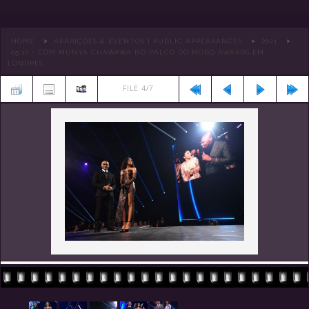
>
>
>
HOME
APARIÇÕES & EVENTOS | PUBLIC APPEARANCES
2021
05.12 - COM MUNYA CHAWAWA NO PALCO DO MOBO AWARDS EM
LONDRES
FILE 4/7